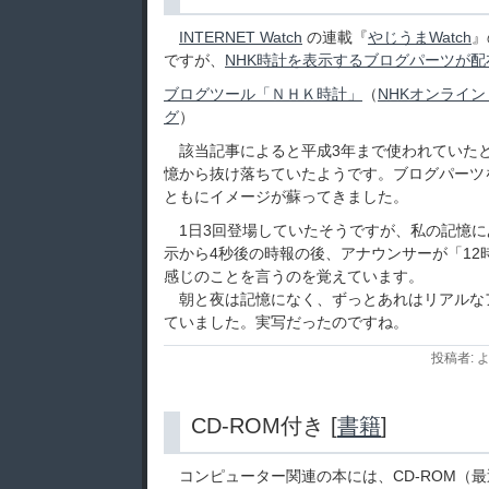
INTERNET Watch
の連載『
やじうまWatch
』
ですが、
NHK時計を表示するブログパーツが
ブログツール「ＮＨＫ時計」
（
NHKオンライン
グ
）
該当記事によると平成3年まで使われていた
憶から抜け落ちていたようです。ブログパーツ
ともにイメージが蘇ってきました。
1日3回登場していたそうですが、私の記憶に
示から4秒後の時報の後、アナウンサーが「12
感じのことを言うのを覚えています。
朝と夜は記憶になく、ずっとあれはリアルな
ていました。実写だったのですね。
投稿者: よ
CD-ROM付き [
書籍
]
コンピューター関連の本には、CD-ROM（最近は