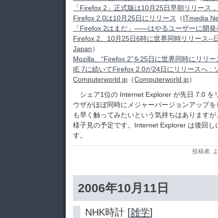
「Firefox 2」正式版は10月25日早朝リリース，
Firefox 2.0は10月25日にリリース
（
ITmedia N
「Firefox 2はまだ」――はやるユーザーに開
Firefox 2、10月25日6時に世界同時リリース
Japan
）
Mozilla、“Firefox 2”を25日に世界同時にリリ
IE 7に続いてFirefox 2.0が24日にリリースへ
Computerworld.jp
（
Computerworld.jp
）
シェア1位の Internet Explorer が先日 
ウザがほぼ同時にメジャーバージョンアップを
も早く触ってみたいという気持ちはありますが
様子見の予定です。Internet Explorer は後回
す。
投稿者: よ
2006年10月11日
NHK時計 [
雑学
]